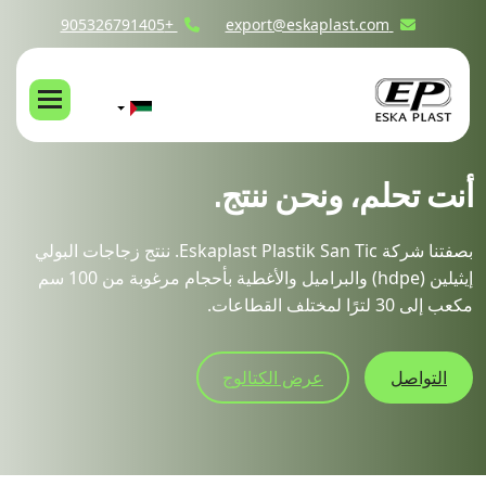
+905326791405
export@eskaplast.com
أنت تحلم، ونحن ننتج.
بصفتنا شركة Eskaplast Plastik San Tic. ننتج زجاجات البولي
إيثيلين (hdpe) والبراميل والأغطية بأحجام مرغوبة من 100 سم
مكعب إلى 30 لترًا لمختلف القطاعات.
التواصل
عرض الكتالوج