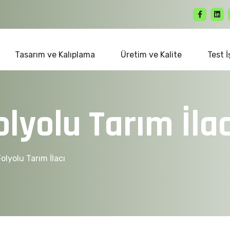
Tasarım ve Kalıplama
Üretim ve Kalite
Test İ
o
l
y
o
l
u
T
a
r
ı
m
İ
l
a
olyolu Tarım İlacı