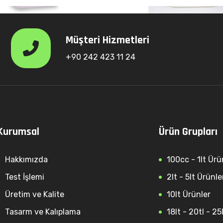
Müşteri Hizmetleri
+90 242 423 11 24
Kurumsal
Ürün Grupları
Hakkımızda
100cc - 1lt Ürü
Test İşlemi
2lt - 5lt Ürünle
Üretim ve Kalite
10lt Ürünler
Tasarm ve Kalıplama
18lt - 20tl - 25