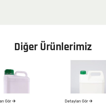
D
i
ğ
e
r
Ü
r
ü
n
l
e
r
i
m
i
z
arı Gör
Detayları Gör