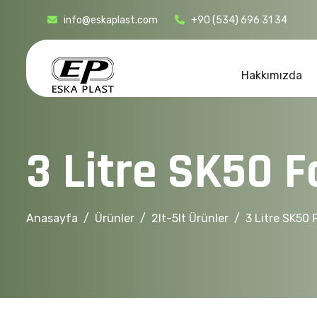
info@eskaplast.com
+90 (534) 696 31 34
Hakkımızda
3
L
i
t
r
e
S
K
5
0
F
Anasayfa
Ürünler
2lt-5lt Ürünler
3 Litre SK50 F