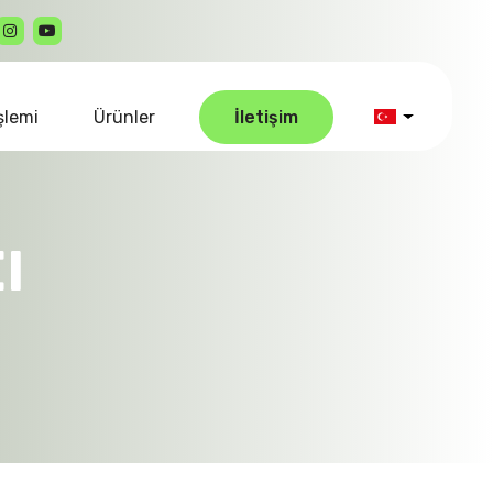
şlemi
Ürünler
İletişim
c
ı