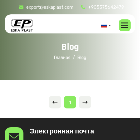
export@eskaplast.com
+905375642479
B
l
o
g
Главная
Blog
1
Электронная почта