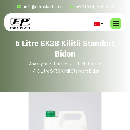
info@eskaplast.com
+90 (534) 696 31 34
5
L
i
t
r
e
S
K
3
8
K
i
l
i
t
l
i
S
t
a
n
d
a
r
t
B
i
d
o
n
Anasayfa
Ürünler
2lt-5lt Ürünler
5 Litre SK38 Kilitli Standart Bidon