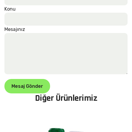
Konu
Mesajınız
Mesaj Gönder
D
i
ğ
e
r
Ü
r
ü
n
l
e
r
i
m
i
z