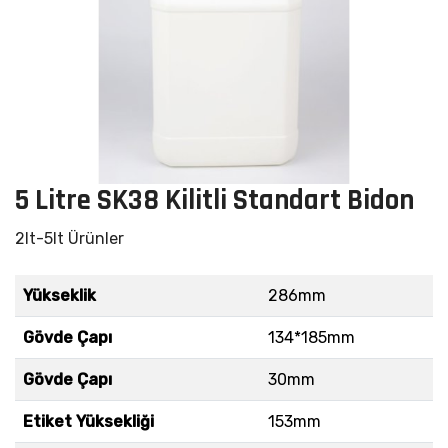
5 Litre SK38 Kilitli Standart Bidon
2lt-5lt Ürünler
Yükseklik
286mm
Gövde Çapı
134*185mm
Gövde Çapı
30mm
Etiket Yüksekliği
153mm